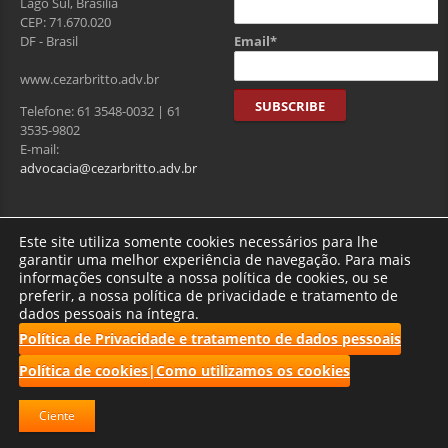
Lago Sul, Brasília
CEP: 71.670.020
Email*
DF - Brasil
www.cezarbritto.adv.br
Telefone: 61 3548-0032 | 61
3535-9802
E-mail:
advocacia@cezarbritto.adv.br
Visitantes
Este site utiliza somente cookies necessários para lhe
garantir uma melhor experiência de navegação. Para mais
informações consulte a nossa política de cookies, ou se
preferir, a nossa política de privacidade e tratamento de
Total de usuários : 275354
dados pessoais na íntegra.
Política de Privacidade e tratamento de dados pessoais
Política de cookies|Como utilizamos os cookies
2017 CBRF | Todos os direitos reservados.
Ciente