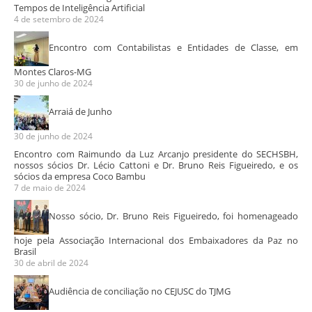
Tempos de Inteligência Artificial
4 de setembro de 2024
Encontro com Contabilistas e Entidades de Classe, em
Montes Claros-MG
30 de junho de 2024
Arraiá de Junho
30 de junho de 2024
Encontro com Raimundo da Luz Arcanjo presidente do SECHSBH,
nossos sócios Dr. Lécio Cattoni e Dr. Bruno Reis Figueiredo, e os
sócios da empresa Coco Bambu
7 de maio de 2024
Nosso sócio, Dr. Bruno Reis Figueiredo, foi homenageado
hoje pela Associação Internacional dos Embaixadores da Paz no
Brasil
30 de abril de 2024
Audiência de conciliação no CEJUSC do TJMG