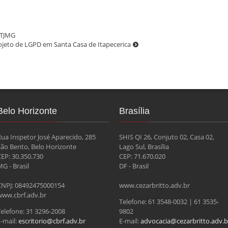
 TJMG
eto de LGPD em Santa Casa de Itapecerica
Belo Horizonte
Brasília
Rua Inspetor José Aparecido, 285
SHIS QI 26, Conjuto 02, Casa 02,
São Bento, Belo Horizonte
Lago Sul, Brasília
CEP: 30.350.730
CEP: 71.670.020
G - Brasil
DF - Brasil
CNPJ: 08492475000154
www.cezarbritto.adv.br
www.cbrf.adv.br
Telefone: 61 3548-0032 | 61 3535-
Telefone: 31 3296-2008
9802
-mail:
escritorio@cbrf.adv.br
E-mail:
advocacia@cezarbritto.adv.b