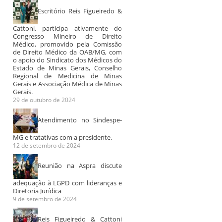
Escritório Reis Figueiredo &
Cattoni, participa ativamente do
Congresso Mineiro de Direito
Médico, promovido pela Comissão
de Direito Médico da OAB/MG, com
o apoio do Sindicato dos Médicos do
DECISÃO
Estado de Minas Gerais, Conselho
HISTÓRIC
Regional de Medicina de Minas
Gerais e Associação Médica de Minas
DIREITO 
Gerais.
29 de outubro de 2024
No dia 11 de m
2024 foi ajuiza
ação judicial pe
Atendimento no Sindespe-
Audiência de
Mapeamento de
ABRAMEPO...
conciliação no
dados, no âmbito
MG e tratativas com a presidente.
12 de setembro de 2024
CEJUSC do TJMG
do projeto de
LGPD em Santa
Reunião na Aspra discute
Casa de
Itapecerica
adequação à LGPD com lideranças e
Diretoria Jurídica
9 de setembro de 2024
Reis Figueiredo & Cattoni