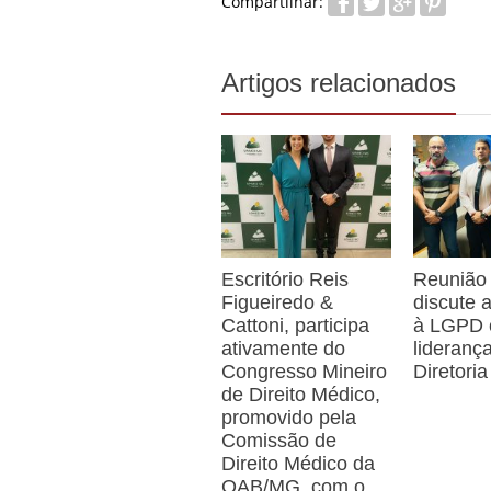
Compartilhar:
Artigos relacionados
Escritório Reis
Reunião
Figueiredo &
discute
Cattoni, participa
à LGPD
ativamente do
lideranç
Congresso Mineiro
Diretoria
de Direito Médico,
promovido pela
Comissão de
Direito Médico da
OAB/MG, com o