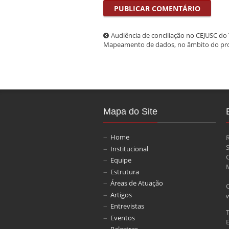
Audiência de conciliação no CEJUSC do
Mapeamento de dados, no âmbito do proj
Mapa do Site
Home
Institucional
Equipe
M
Estrutura
Áreas de Atuação
Artigos
Entrevistas
Eventos
E