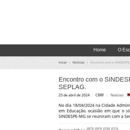
Home
O Escr
Inicar
Notícias
Encontro com o SINDESPE-
Encontro com o SINDESP
SEPLAG.
25 de abril de 2024
|
CBRF
|
Notícias
No dia 18/04/2024 na Cidade Adminis
em Educação, ocasião em que o sóci
SINDESPE-MG se reuniram com a Sec