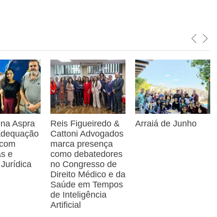
 na Aspra
Reis Figueiredo &
Arraiá de Junho
 adequação
Cattoni Advogados
 com
marca presença
as e
como debatedores
 Jurídica
no Congresso de
Direito Médico e da
Saúde em Tempos
de Inteligência
Artificial