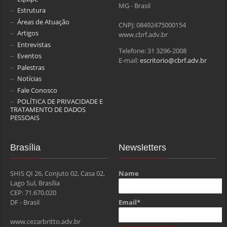
MG - Brasil
Estrutura
Áreas de Atuação
CNPJ: 08492475000154
Artigos
www.cbrf.adv.br
Entrevistas
Telefone: 31 3296-2008
Eventos
E-mail:
escritorio@cbrf.adv.br
Palestras
Notícias
Fale Conosco
POLÍTICA DE PRIVACIDADE E
TRATAMENTO DE DADOS
PESSOAIS
Brasília
Newsletters
SHIS QI 26, Conjuto 02, Casa 02,
Name
Lago Sul, Brasília
CEP: 71.670.020
Email*
DF - Brasil
www.cezarbritto.adv.br