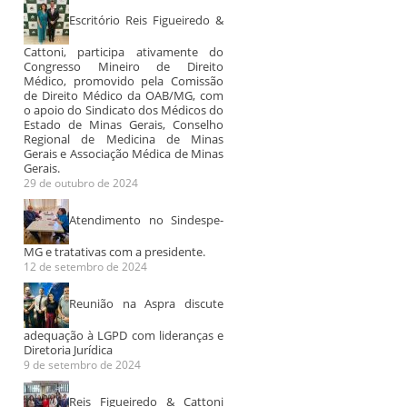
Escritório Reis Figueiredo &
Cattoni, participa ativamente do
Congresso Mineiro de Direito
Médico, promovido pela Comissão
de Direito Médico da OAB/MG, com
o apoio do Sindicato dos Médicos do
Estado de Minas Gerais, Conselho
Regional de Medicina de Minas
Gerais e Associação Médica de Minas
Gerais.
29 de outubro de 2024
Atendimento no Sindespe-
MG e tratativas com a presidente.
12 de setembro de 2024
Reunião na Aspra discute
adequação à LGPD com lideranças e
Diretoria Jurídica
9 de setembro de 2024
Reis Figueiredo & Cattoni