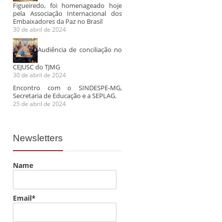
Figueiredo, foi homenageado hoje
pela Associação Internacional dos
Embaixadores da Paz no Brasil
30 de abril de 2024
Audiência de conciliação no
CEJUSC do TJMG
30 de abril de 2024
Encontro com o SINDESPE-MG,
Secretaria de Educação e a SEPLAG.
25 de abril de 2024
Encontro com o
Newsletters
SINDESPE-MG,
Secretaria de
Educação e a
Name
SEPLAG.
No dia 18/04/2024 na
Audiência de
Mapeament
Cidade Administrativa
Email*
conciliação no
dados, no 
foram levadas pautas
CEJUSC do TJMG
do projeto 
para a categoria dos