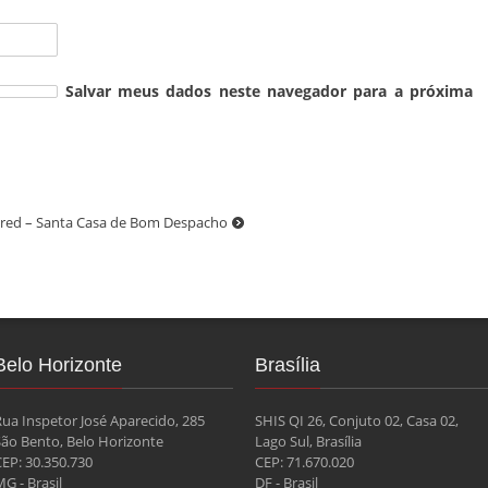
Salvar meus dados neste navegador para a próxima
cred – Santa Casa de Bom Despacho
Belo Horizonte
Brasília
Rua Inspetor José Aparecido, 285
SHIS QI 26, Conjuto 02, Casa 02,
São Bento, Belo Horizonte
Lago Sul, Brasília
CEP: 30.350.730
CEP: 71.670.020
G - Brasil
DF - Brasil