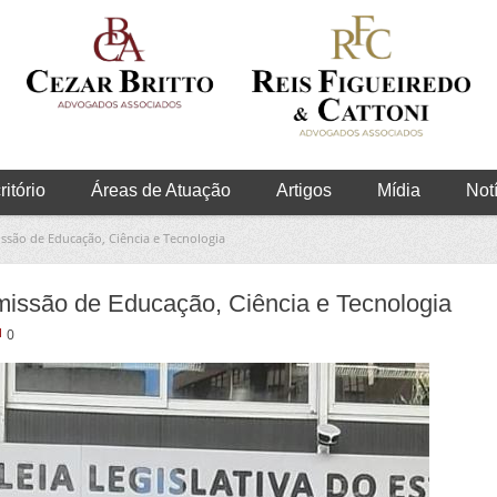
itório
Áreas de Atuação
Artigos
Mídia
Not
ssão de Educação, Ciência e Tecnologia
missão de Educação, Ciência e Tecnologia
0