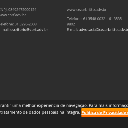
CNPJ: 08492475000154
www.cezarbritto.adv.br
www.cbrf.adv.br
Telefone: 61 3548-0032 | 61 3535-
Telefone: 31 3296-2008
9802
-mail:
escritorio@cbrf.adv.br
E-mail:
advocacia@cezarbritto.adv.b
garantir uma melhor experiência de navegação. Para mais informaçõ
Topo/superior
 e tratamento de dados pessoais na íntegra.
Política de Privacidade