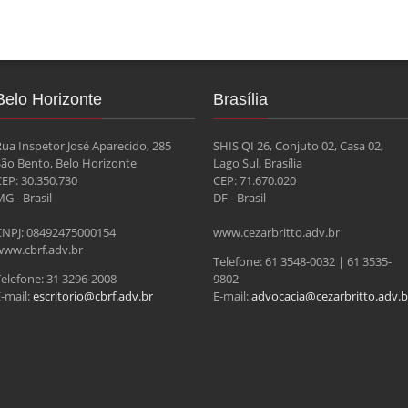
Belo Horizonte
Brasília
Rua Inspetor José Aparecido, 285
SHIS QI 26, Conjuto 02, Casa 02,
São Bento, Belo Horizonte
Lago Sul, Brasília
CEP: 30.350.730
CEP: 71.670.020
G - Brasil
DF - Brasil
CNPJ: 08492475000154
www.cezarbritto.adv.br
www.cbrf.adv.br
Telefone: 61 3548-0032 | 61 3535-
Telefone: 31 3296-2008
9802
-mail:
escritorio@cbrf.adv.br
E-mail:
advocacia@cezarbritto.adv.b