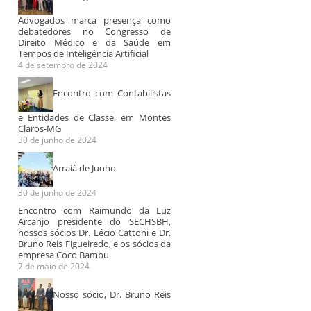
Encontro com o
Advogados marca presença como
SINDESPE-MG,
debatedores no Congresso de
Direito Médico e da Saúde em
Secretaria de
Tempos de Inteligência Artificial
Educação e a
4 de setembro de 2024
SEPLAG.
Encontro com Contabilistas
No dia 18/04/2024 na
Audiência de
Mapeament
Cidade Administrativa
conciliação no
dados, no 
e Entidades de Classe, em Montes
foram levadas pautas
Claros-MG
CEJUSC do TJMG
do projeto 
para a categoria dos
30 de junho de 2024
LGPD em S
Especialistas...
Casa de
Arraiá de Junho
Itapecerica
30 de junho de 2024
Encontro com Raimundo da Luz
Arcanjo presidente do SECHSBH,
nossos sócios Dr. Lécio Cattoni e Dr.
Bruno Reis Figueiredo, e os sócios da
empresa Coco Bambu
7 de maio de 2024
Nosso sócio, Dr. Bruno Reis