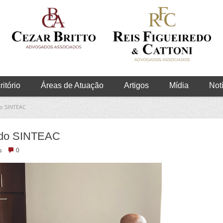
itório
Áreas de Atuação
Artigos
Mídia
Not
do SINTEAC
 do SINTEAC
s
0