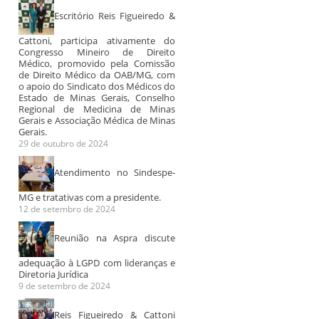
Escritório Reis Figueiredo &
Cattoni, participa ativamente do
Congresso Mineiro de Direito
Médico, promovido pela Comissão
de Direito Médico da OAB/MG, com
o apoio do Sindicato dos Médicos do
Estado de Minas Gerais, Conselho
Regional de Medicina de Minas
Gerais e Associação Médica de Minas
Gerais.
29 de outubro de 2024
Atendimento no Sindespe-
MG e tratativas com a presidente.
12 de setembro de 2024
Reunião na Aspra discute
adequação à LGPD com lideranças e
Diretoria Jurídica
9 de setembro de 2024
Reis Figueiredo & Cattoni