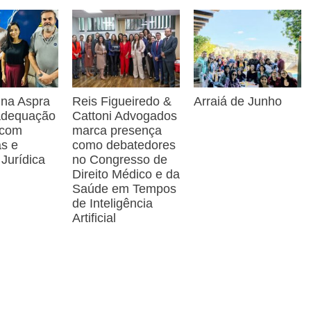
 na Aspra
Reis Figueiredo &
Arraiá de Junho
 adequação
Cattoni Advogados
 com
marca presença
as e
como debatedores
 Jurídica
no Congresso de
Direito Médico e da
Saúde em Tempos
de Inteligência
Artificial