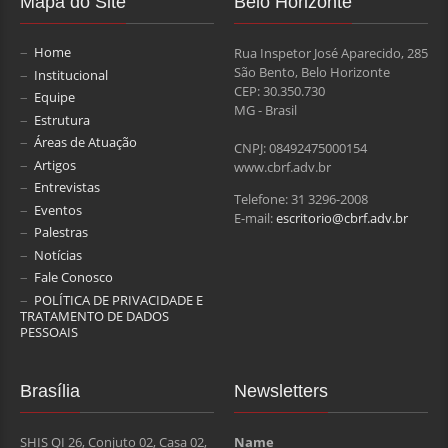
Mapa do Site
Belo Horizonte
Home
Rua Inspetor José Aparecido, 285
São Bento, Belo Horizonte
Institucional
CEP: 30.350.730
Equipe
MG - Brasil
Estrutura
Áreas de Atuação
CNPJ: 08492475000154
Artigos
www.cbrf.adv.br
Entrevistas
Telefone: 31 3296-2008
Eventos
E-mail:
escritorio@cbrf.adv.br
Palestras
Notícias
Fale Conosco
POLÍTICA DE PRIVACIDADE E
TRATAMENTO DE DADOS
PESSOAIS
Brasília
Newsletters
SHIS QI 26, Conjuto 02, Casa 02,
Name