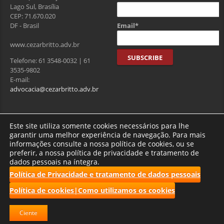
Lago Sul, Brasília
CEP: 71.670.020
Email*
DF - Brasil
www.cezarbritto.adv.br
Telefone: 61 3548-0032 | 61
3535-9802
E-mail:
advocacia@cezarbritto.adv.br
Visitantes
Este site utiliza somente cookies necessários para lhe
garantir uma melhor experiência de navegação. Para mais
informações consulte a nossa política de cookies, ou se
preferir, a nossa política de privacidade e tratamento de
Total de usuários : 275094
dados pessoais na íntegra.
Política de Privacidade e tratamento de dados pessoais
Política de cookies|Como utilizamos os cookies
2017 CBRF | Todos os direitos reservados.
Ciente