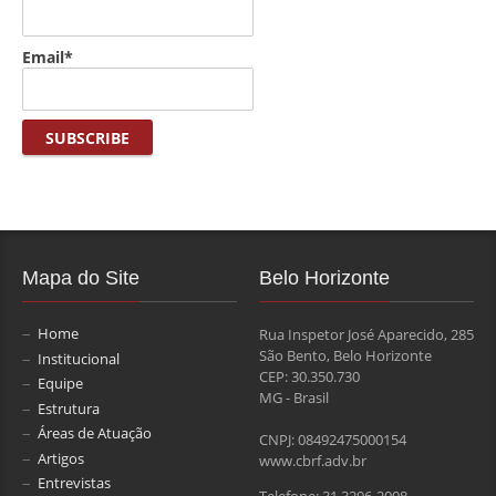
Email*
Mapa do Site
Belo Horizonte
Home
Rua Inspetor José Aparecido, 285
São Bento, Belo Horizonte
Institucional
CEP: 30.350.730
Equipe
MG - Brasil
Estrutura
Áreas de Atuação
CNPJ: 08492475000154
Artigos
www.cbrf.adv.br
Entrevistas