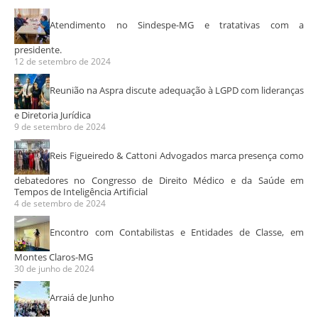
Atendimento no Sindespe-MG e tratativas com a
presidente.
12 de setembro de 2024
Reunião na Aspra discute adequação à LGPD com lideranças
e Diretoria Jurídica
9 de setembro de 2024
Reis Figueiredo & Cattoni Advogados marca presença como
debatedores no Congresso de Direito Médico e da Saúde em
Tempos de Inteligência Artificial
4 de setembro de 2024
Encontro com Contabilistas e Entidades de Classe, em
Montes Claros-MG
30 de junho de 2024
Arraiá de Junho