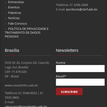
Entrevistas
Telefone: 31 3296-2008
Eventos
E-mail:
escritorio@cbrf.adv.br
Palestras
Notícias
Fale Conosco
POLÍTICA DE PRIVACIDADE E
TRATAMENTO DE DADOS
PESSOAIS
Brasília
Newsletters
SHIS QI 26, Conjuto 02, Casa 02,
Name
Lago Sul, Brasília
CEP: 71.670.020
Email*
DF - Brasil
www.cezarbritto.adv.br
Telefone: 61 3548-0032 | 61
3535-9802
E-mail:
advocacia@cezarbritto.adv.br