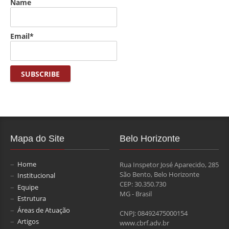
Name
Email*
Mapa do Site
Belo Horizonte
Home
Rua Inspetor José Aparecido, 285
São Bento, Belo Horizonte
Institucional
CEP: 30.350.730
Equipe
MG - Brasil
Estrutura
Áreas de Atuação
CNPJ: 08492475000154
Artigos
www.cbrf.adv.br