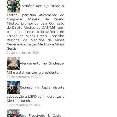
Escritório Reis Figueiredo &
Cattoni, participa ativamente do
Congresso Mineiro de Direito
Médico, promovido pela Comissão
de Direito Médico da OAB/MG, com
o apoio do Sindicato dos Médicos do
Estado de Minas Gerais, Conselho
Regional de Medicina de Minas
Gerais e Associação Médica de Minas
Gerais.
29 de outubro de 2024
Atendimento no Sindespe-
MG e tratativas com a presidente.
12 de setembro de 2024
Reunião na Aspra discute
adequação à LGPD com lideranças e
Diretoria Jurídica
9 de setembro de 2024
Reis Figueiredo & Cattoni