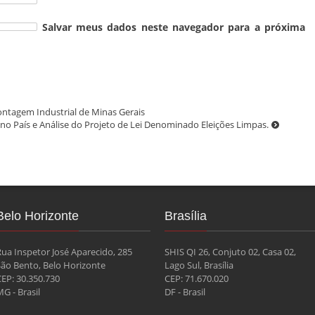
Salvar meus dados neste navegador para a próxima
ntagem Industrial de Minas Gerais
no País e Análise do Projeto de Lei Denominado Eleições Limpas.
Belo Horizonte
Brasília
Rua Inspetor José Aparecido, 285
SHIS QI 26, Conjuto 02, Casa 02,
São Bento, Belo Horizonte
Lago Sul, Brasília
CEP: 30.350.730
CEP: 71.670.020
G - Brasil
DF - Brasil