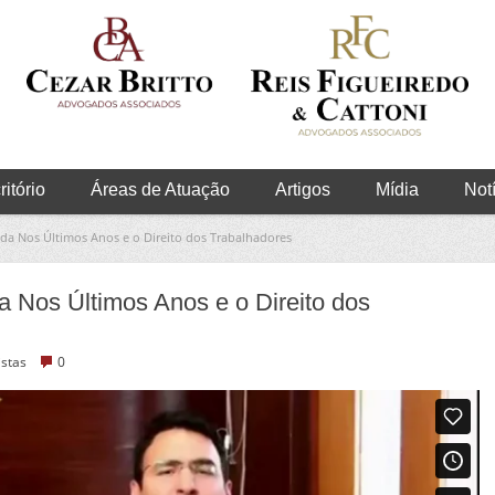
itório
Áreas de Atuação
Artigos
Mídia
Not
ida Nos Últimos Anos e o Direito dos Trabalhadores
a Nos Últimos Anos e o Direito dos
istas
0