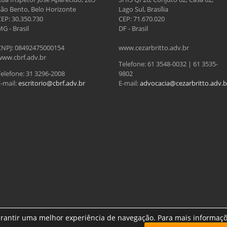
São Bento, Belo Horizonte
Lago Sul, Brasília
CEP: 30.350.730
CEP: 71.670.020
G - Brasil
DF - Brasil
CNPJ: 08492475000154
www.cezarbritto.adv.br
www.cbrf.adv.br
Telefone: 61 3548-0032 | 61 3535-
Telefone: 31 3296-2008
9802
-mail:
escritorio@cbrf.adv.br
E-mail:
advocacia@cezarbritto.adv.b
garantir uma melhor experiência de navegação. Para mais informaçõ
Topo/superior