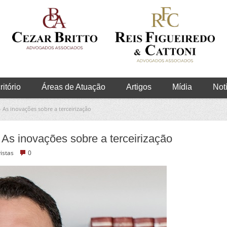
itório
Áreas de Atuação
Artigos
Mídia
Not
– As inovações sobre a terceirização
 As inovações sobre a terceirização
istas
0