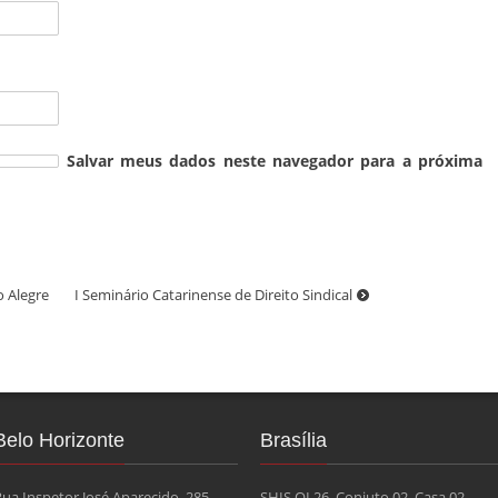
Salvar meus dados neste navegador para a próxima
o Alegre
I Seminário Catarinense de Direito Sindical
Belo Horizonte
Brasília
Rua Inspetor José Aparecido, 285
SHIS QI 26, Conjuto 02, Casa 02,