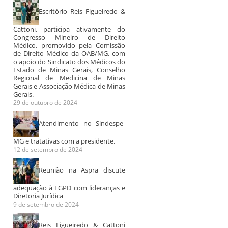
Escritório Reis Figueiredo &
Cattoni, participa ativamente do
Congresso Mineiro de Direito
Médico, promovido pela Comissão
de Direito Médico da OAB/MG, com
o apoio do Sindicato dos Médicos do
Estado de Minas Gerais, Conselho
Regional de Medicina de Minas
Gerais e Associação Médica de Minas
Gerais.
29 de outubro de 2024
Atendimento no Sindespe-
MG e tratativas com a presidente.
12 de setembro de 2024
Reunião na Aspra discute
adequação à LGPD com lideranças e
Diretoria Jurídica
9 de setembro de 2024
Reis Figueiredo & Cattoni