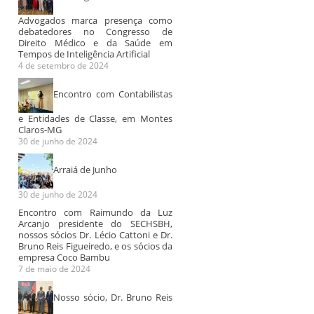
Advogados marca presença como
debatedores no Congresso de
Direito Médico e da Saúde em
Tempos de Inteligência Artificial
4 de setembro de 2024
Encontro com Contabilistas
e Entidades de Classe, em Montes
Claros-MG
30 de junho de 2024
Cezar Britto é
Entrevista
Entrevista 
entrevistado por
Programa OAB
Servidor
Arraiá de Junho
Bob Fernandes
Nacional
No dia 19 de s
2017, o sócio d
A TVT, em parceria com a
No dia 14 de novembro
30 de junho de 2024
escritórios Ceza
TVE Bahia, exibe a
de 2017, foi ao ar uma
Encontro com Raimundo da Luz
Advogados...
entrevista especial do
entrevista no Programa...
Arcanjo presidente do SECHSBH,
jornalista...
nossos sócios Dr. Lécio Cattoni e Dr.
Bruno Reis Figueiredo, e os sócios da
empresa Coco Bambu
7 de maio de 2024
Nosso sócio, Dr. Bruno Reis