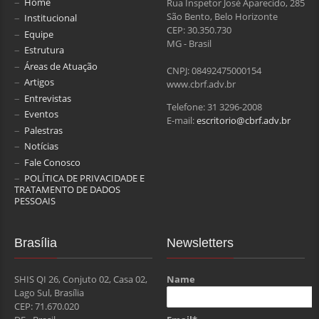
Home
Rua Inspetor José Aparecido, 285
São Bento, Belo Horizonte
Institucional
CEP: 30.350.730
Equipe
MG - Brasil
Estrutura
Áreas de Atuação
CNPJ: 08492475000154
Artigos
www.cbrf.adv.br
Entrevistas
Telefone: 31 3296-2008
Eventos
E-mail:
escritorio@cbrf.adv.br
Palestras
Notícias
Fale Conosco
POLÍTICA DE PRIVACIDADE E
TRATAMENTO DE DADOS
PESSOAIS
Brasília
Newsletters
SHIS QI 26, Conjuto 02, Casa 02,
Name
Lago Sul, Brasília
CEP: 71.670.020