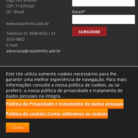
Lago Sul, Brasília
CEP: 71.670.020
Email*
DF - Brasil
www.cezarbritto.adv.br
Telefone: 61 3548-0032 | 61
3535-9802
E-mail:
advocacia@cezarbritto.adv.br
Visitantes
Este site utiliza somente cookies necessários para lhe
garantir uma melhor experiência de navegação. Para mais
informações consulte a nossa política de cookies, ou se
preferir, a nossa política de privacidade e tratamento de
Total de usuários : 275200
dados pessoais na íntegra.
Política de Privacidade e tratamento de dados pessoais
Política de cookies|Como utilizamos os cookies
2017 CBRF | Todos os direitos reservados.
Ciente