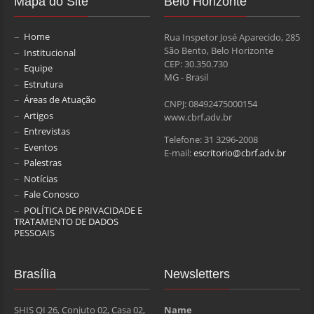
Mapa do Site
Belo Horizonte
Home
Rua Inspetor José Aparecido, 285
São Bento, Belo Horizonte
Institucional
CEP: 30.350.730
Equipe
MG - Brasil
Estrutura
Áreas de Atuação
CNPJ: 08492475000154
Artigos
www.cbrf.adv.br
Entrevistas
Telefone: 31 3296-2008
Eventos
E-mail:
escritorio@cbrf.adv.br
Palestras
Notícias
Fale Conosco
POLÍTICA DE PRIVACIDADE E
TRATAMENTO DE DADOS
PESSOAIS
Brasília
Newsletters
SHIS QI 26, Conjuto 02, Casa 02,
Name