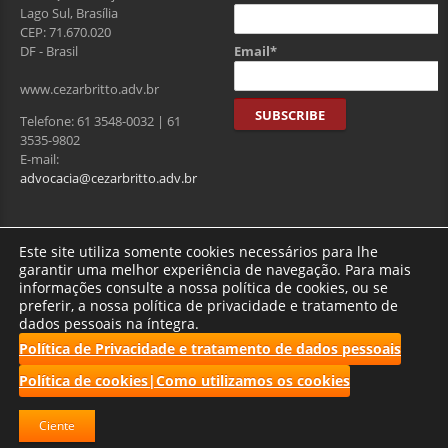
Lago Sul, Brasília
CEP: 71.670.020
Email*
DF - Brasil
www.cezarbritto.adv.br
Telefone: 61 3548-0032 | 61
3535-9802
E-mail:
advocacia@cezarbritto.adv.br
Visitantes
Este site utiliza somente cookies necessários para lhe
garantir uma melhor experiência de navegação. Para mais
informações consulte a nossa política de cookies, ou se
preferir, a nossa política de privacidade e tratamento de
Total de usuários : 275111
dados pessoais na íntegra.
Política de Privacidade e tratamento de dados pessoais
Política de cookies|Como utilizamos os cookies
2017 CBRF | Todos os direitos reservados.
Ciente