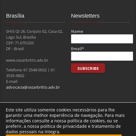
Brasília
Newsletters
SHIS QI 26, Conjuto 02, Casa 02,
Name
Lago Sul, Brasília
CEP: 71.670.020
Email*
DF - Brasil
www.cezarbritto.adv.br
Telefone: 61 3548-0032 | 61
3535-9802
E-mail:
advocacia@cezarbritto.adv.br
Visitantes
Este site utiliza somente cookies necessários para lhe
garantir uma melhor experiência de navegação. Para mais
informações consulte a nossa política de cookies, ou se
preferir, a nossa política de privacidade e tratamento de
Total de usuários : 275418
dados pessoais na íntegra.