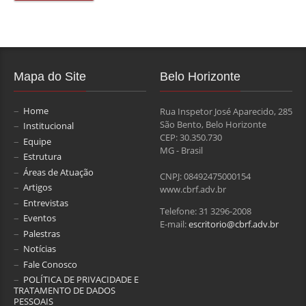
Mapa do Site
Belo Horizonte
Home
Rua Inspetor José Aparecido, 285
São Bento, Belo Horizonte
Institucional
CEP: 30.350.730
Equipe
MG - Brasil
Estrutura
Áreas de Atuação
CNPJ: 08492475000154
Artigos
www.cbrf.adv.br
Entrevistas
Telefone: 31 3296-2008
Eventos
E-mail:
escritorio@cbrf.adv.br
Palestras
Notícias
Fale Conosco
POLÍTICA DE PRIVACIDADE E
TRATAMENTO DE DADOS
PESSOAIS