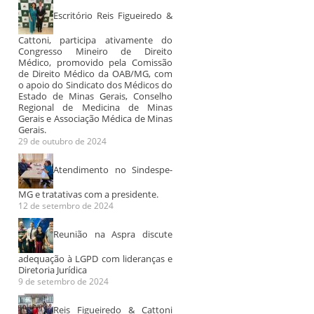
Escritório Reis Figueiredo &
Cattoni, participa ativamente do
Congresso Mineiro de Direito
Médico, promovido pela Comissão
de Direito Médico da OAB/MG, com
o apoio do Sindicato dos Médicos do
Estado de Minas Gerais, Conselho
Regional de Medicina de Minas
Gerais e Associação Médica de Minas
Gerais.
29 de outubro de 2024
Atendimento no Sindespe-
MG e tratativas com a presidente.
12 de setembro de 2024
Reunião na Aspra discute
adequação à LGPD com lideranças e
Diretoria Jurídica
9 de setembro de 2024
Reis Figueiredo & Cattoni