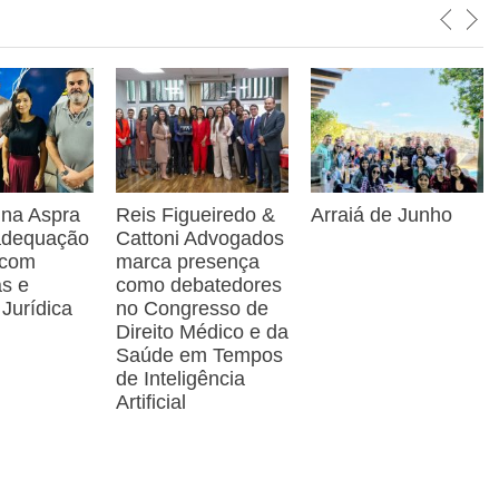
 na Aspra
Reis Figueiredo &
Arraiá de Junho
 adequação
Cattoni Advogados
 com
marca presença
as e
como debatedores
 Jurídica
no Congresso de
Direito Médico e da
Saúde em Tempos
de Inteligência
Artificial