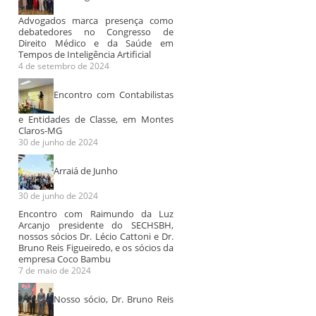
Advogados marca presença como
debatedores no Congresso de
Direito Médico e da Saúde em
Encontro com o
Tempos de Inteligência Artificial
SINDESPE-MG,
4 de setembro de 2024
Secretaria de
Educação e a
Encontro com Contabilistas
SEPLAG.
e Entidades de Classe, em Montes
No dia 18/04/2024 na
Claros-MG
Audiência de
Mapeament
Cidade Administrativa
30 de junho de 2024
conciliação no
dados, no 
foram levadas pautas
CEJUSC do TJMG
do projeto 
para a categoria dos
Arraiá de Junho
LGPD em S
Especialistas...
Casa de
30 de junho de 2024
Itapecerica
Encontro com Raimundo da Luz
Arcanjo presidente do SECHSBH,
nossos sócios Dr. Lécio Cattoni e Dr.
Bruno Reis Figueiredo, e os sócios da
empresa Coco Bambu
7 de maio de 2024
Nosso sócio, Dr. Bruno Reis