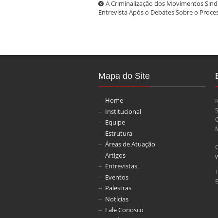
A Criminalização dos Movimentos Sindi
Entrevista Após o Debates Sobre o Proce
Mapa do Site
Home
Institucional
Equipe
M
Estrutura
Áreas de Atuação
Artigos
Entrevistas
Eventos
E
Palestras
Notícias
Fale Conosco