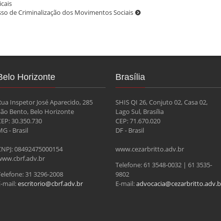
cais
sso de Criminalização dos Movimentos Sociais
Belo Horizonte
Brasília
Rua Inspetor José Aparecido, 285
SHIS QI 26, Conjuto 02, Casa 02,
São Bento, Belo Horizonte
Lago Sul, Brasília
CEP: 30.350.730
CEP: 71.670.020
G - Brasil
DF - Brasil
CNPJ: 08492475000154
www.cezarbritto.adv.br
www.cbrf.adv.br
Telefone: 61 3548-0032 | 61 3535-
Telefone: 31 3296-2008
9802
-mail:
escritorio@cbrf.adv.br
E-mail:
advocacia@cezarbritto.adv.b