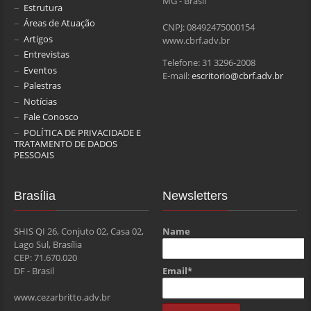
MG - Brasil
Estrutura
Áreas de Atuação
CNPJ: 08492475000154
Artigos
www.cbrf.adv.br
Entrevistas
Telefone: 31 3296-2008
Eventos
E-mail:
escritorio@cbrf.adv.br
Palestras
Notícias
Fale Conosco
POLÍTICA DE PRIVACIDADE E
TRATAMENTO DE DADOS
PESSOAIS
Brasília
Newsletters
SHIS QI 26, Conjuto 02, Casa 02,
Name
Lago Sul, Brasília
CEP: 71.670.020
Email*
DF - Brasil
www.cezarbritto.adv.br