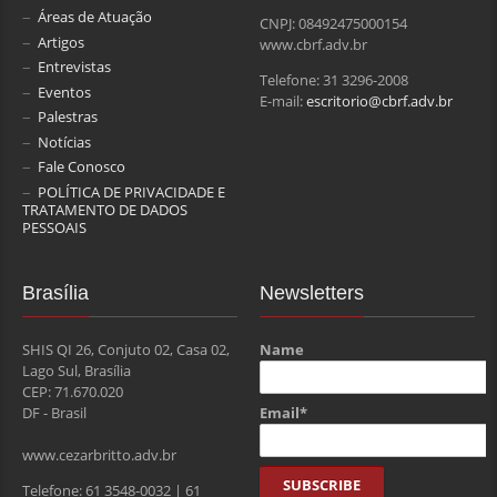
Áreas de Atuação
CNPJ: 08492475000154
Artigos
www.cbrf.adv.br
Entrevistas
Telefone: 31 3296-2008
Eventos
E-mail:
escritorio@cbrf.adv.br
Palestras
Notícias
Fale Conosco
POLÍTICA DE PRIVACIDADE E
TRATAMENTO DE DADOS
PESSOAIS
Brasília
Newsletters
SHIS QI 26, Conjuto 02, Casa 02,
Name
Lago Sul, Brasília
CEP: 71.670.020
Email*
DF - Brasil
www.cezarbritto.adv.br
Telefone: 61 3548-0032 | 61