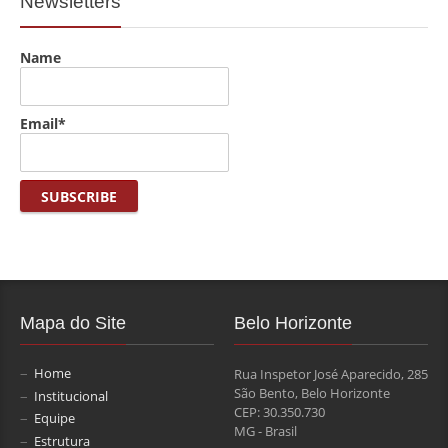
Newsletters
Name
Email*
Mapa do Site
Belo Horizonte
Home
Rua Inspetor José Aparecido, 285
São Bento, Belo Horizonte
Institucional
CEP: 30.350.730
Equipe
MG - Brasil
Estrutura