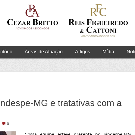
itório
Áreas de Atuação
Artigos
Mídia
Not
ndespe-MG e tratativas com a
0
Nossa equipe esteve presente no Sindespe-MG