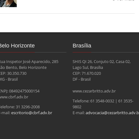
Belo Horizonte
Brasília
Rua Inspetor José Aparecido, 285
SHIS QI 26, Conjuto 02, Casa 02,
São Bento, Belo Horizonte
Lago Sul, Brasília
CEP: 30.350.730
CEP: 71.670.020
G - Brasil
DF - Brasil
CNPJ: 08492475000154
www.cezarbritto.adv.br
www.cbrf.adv.br
Telefone: 61 3548-0032 | 61 3535-
Telefone: 31 3296-2008
9802
-mail:
escritorio@cbrf.adv.br
E-mail:
advocacia@cezarbritto.adv.b