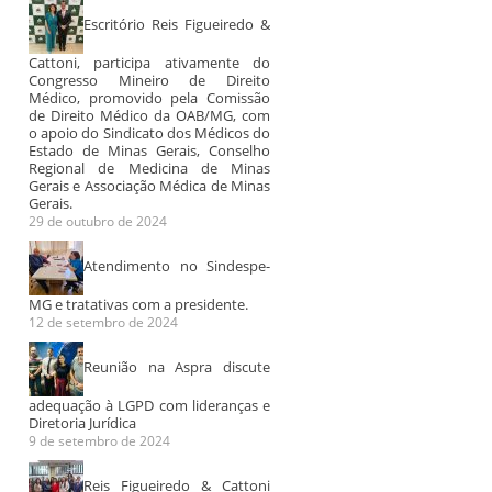
Escritório Reis Figueiredo &
Cattoni, participa ativamente do
Congresso Mineiro de Direito
Médico, promovido pela Comissão
de Direito Médico da OAB/MG, com
o apoio do Sindicato dos Médicos do
Estado de Minas Gerais, Conselho
Regional de Medicina de Minas
Gerais e Associação Médica de Minas
Gerais.
29 de outubro de 2024
Atendimento no Sindespe-
MG e tratativas com a presidente.
12 de setembro de 2024
Reunião na Aspra discute
adequação à LGPD com lideranças e
Diretoria Jurídica
9 de setembro de 2024
Reis Figueiredo & Cattoni