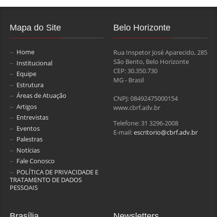
Mapa do Site
Belo Horizonte
Home
Rua Inspetor José Aparecido, 285
São Bento, Belo Horizonte
Institucional
CEP: 30.350.730
Equipe
MG - Brasil
Estrutura
Áreas de Atuação
CNPJ: 08492475000154
Artigos
www.cbrf.adv.br
Entrevistas
Telefone: 31 3296-2008
Eventos
E-mail:
escritorio@cbrf.adv.br
Palestras
Notícias
Fale Conosco
POLÍTICA DE PRIVACIDADE E
TRATAMENTO DE DADOS
PESSOAIS
Brasília
Newsletters