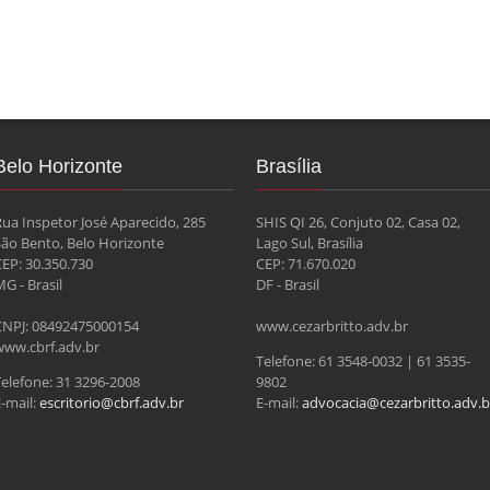
Belo Horizonte
Brasília
Rua Inspetor José Aparecido, 285
SHIS QI 26, Conjuto 02, Casa 02,
São Bento, Belo Horizonte
Lago Sul, Brasília
CEP: 30.350.730
CEP: 71.670.020
G - Brasil
DF - Brasil
CNPJ: 08492475000154
www.cezarbritto.adv.br
www.cbrf.adv.br
Telefone: 61 3548-0032 | 61 3535-
Telefone: 31 3296-2008
9802
-mail:
escritorio@cbrf.adv.br
E-mail:
advocacia@cezarbritto.adv.b