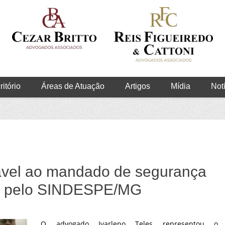
itório
Áreas de Atuação
Artigos
Mídia
Not
ável ao mandado de segurança
do pelo SINDESPE/MG
O advogado Ivarleno Teles representou o