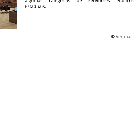
algumas categorias de Servidores Públicos
Estaduais.
Ver mais