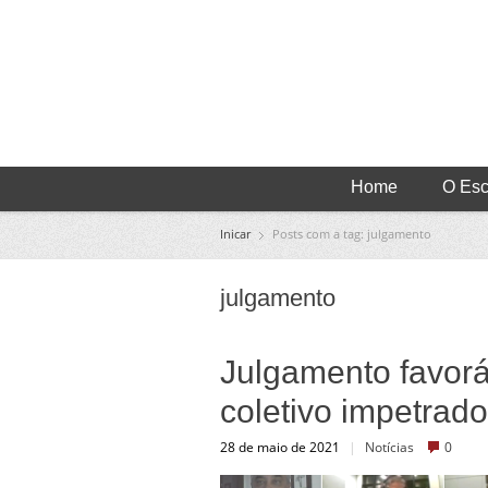
Home
O Escr
Inicar
Posts com a tag: julgamento
julgamento
Julgamento favor
coletivo impetra
28 de maio de 2021
|
Notícias
0