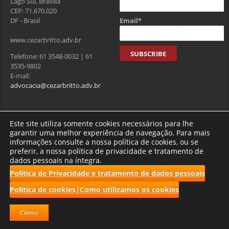
Lago Sul, Brasília
CEP: 71.670.020
Email*
DF - Brasil
www.cezarbritto.adv.br
Telefone: 61 3548-0032 | 61
3535-9802
E-mail:
advocacia@cezarbritto.adv.br
Visitantes
Este site utiliza somente cookies necessários para lhe
garantir uma melhor experiência de navegação. Para mais
informações consulte a nossa política de cookies, ou se
preferir, a nossa política de privacidade e tratamento de
Total de usuários : 275526
dados pessoais na íntegra.
Política de Privacidade e tratamento de dados pessoais
Política de cookies|Como utilizamos os cookies
2017 CBRF | Todos os direitos reservados.
Ciente